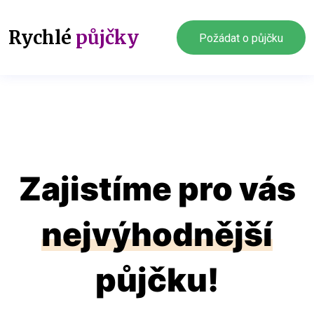
Rychlé
půjčky
Požádat o půjčku
Zajistíme pro vás
nejvýhodnější
půjčku!