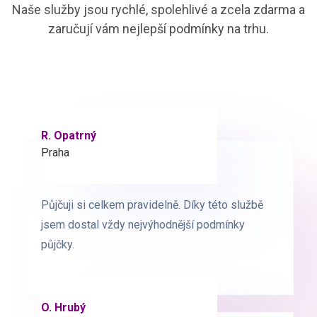
Naše služby jsou rychlé, spolehlivé a zcela zdarma a
zaručují vám nejlepší podmínky na trhu.
R. Opatrný
K. Novák
Praha
Brno
Půjčuji si celkem pravidelně. Díky této službě
Půjčuji si celkem pravidelně. Díky této službě
jsem dostal vždy nejvýhodnější podmínky
jsem dostal vždy nejvýhodnější podmínky
půjčky.
půjčky.
O. Hrubý
D. Starý