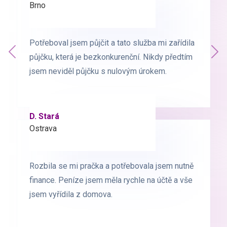
Brno
Praha
Potřeboval jsem půjčit a tato služba mi zařídila
Potřeboval jsem půjčit a tato služba mi zařídila
Předchozí
půjčku, která je bezkonkurenční. Nikdy předtím
půjčku, která je bezkonkurenční. Nikdy předtím
Dal
jsem neviděl půjčku s nulovým úrokem.
jsem neviděl půjčku s nulovým úrokem.
D. Stará
L. Milá
Ostrava
Ostrava
Rozbila se mi pračka a potřebovala jsem nutně
Rozbila se mi pračka a potřebovala jsem nutně
finance. Peníze jsem měla rychle na účtě a vše
finance. Peníze jsem měla rychle na účtě a vše
jsem vyřídila z domova.
jsem vyřídila z domova.