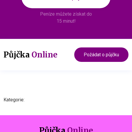
Peníze můžete získat do
15 minut!
Půjčka
Online
Požádat o půjčku
Kategorie:
Půjčka
Online